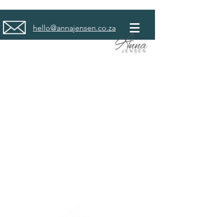
hello@annajensen.co.za